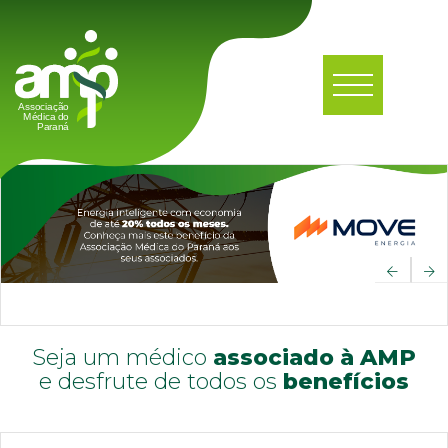
Seja um médico
associado à AMP
Médico Profissional de Valor
e desfrute de todos os
benefícios
Junte-se a nós e desfrute de grandes