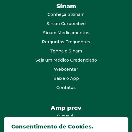
Sinam
Conheça o Sinam
Sinam Corporativo
Sinam Medicamentos
Perguntas Frequentes
Tenha o Sinam
Seja um Médico Credenciado
Webcenter
Baixe o App
Contatos
Amp prev
O que é?
consultores
Consentimento de Cookies.