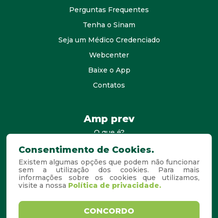
Perguntas Frequentes
Tenha o Sinam
Seja um Médico Credenciado
Webcenter
Baixe o App
Contatos
Amp prev
O que é?
consultores
Consentimento de Cookies.
Existem algumas opções que podem não funcionar
Agende Sua Visita
sem a utilização dos cookies. Para mais
informações sobre os cookies que utilizamos,
Perguntas Frequentes
visite a nossa
Política de privacidade.
Copyright © 2026. Todos os
Desenvolvido por
CONCORDO