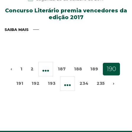
Concurso Literário premia vencedores da
edição 2017
SAIBA MAIS
...
190
‹
1
2
187
188
189
...
191
192
193
234
235
›