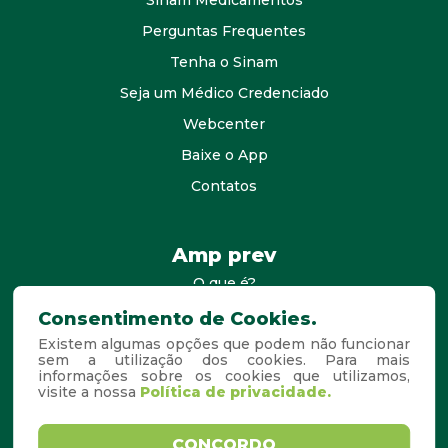
Sinam Medicamentos
Perguntas Frequentes
Tenha o Sinam
Seja um Médico Credenciado
Webcenter
Baixe o App
Contatos
Amp prev
O que é?
consultores
Consentimento de Cookies.
Existem algumas opções que podem não funcionar
Agende Sua Visita
sem a utilização dos cookies. Para mais
informações sobre os cookies que utilizamos,
Perguntas Frequentes
visite a nossa
Política de privacidade.
Copyright © 2026. Todos os
Desenvolvido por
CONCORDO