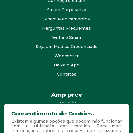
Conheça o Sinam
Sinam Corporativo
Sinam Medicamentos
Perguntas Frequentes
Tenha o Sinam
Seja um Médico Credenciado
Webcenter
Baixe o App
Contatos
Amp prev
O que é?
consultores
Consentimento de Cookies.
Existem algumas opções que podem não funcionar
Agende Sua Visita
sem a utilização dos cookies. Para mais
informações sobre os cookies que utilizamos,
Perguntas Frequentes