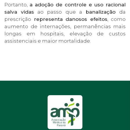
Portanto,
a adoção de controle e uso racional
salva vidas
ao passo que a
banalização
da
prescrição
representa danosos efeitos
, como
aumento de internações, permanências mais
longas em hospitais, elevação de custos
assistenciais e maior mortalidade.