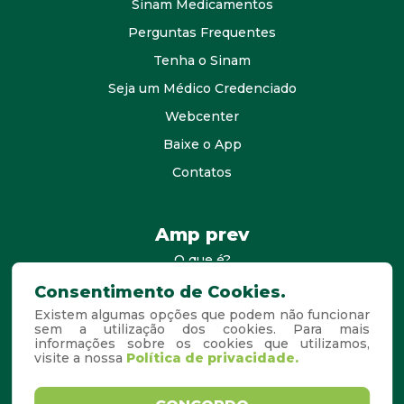
Sinam Medicamentos
Perguntas Frequentes
Tenha o Sinam
Seja um Médico Credenciado
Webcenter
Baixe o App
Contatos
Amp prev
O que é?
consultores
Consentimento de Cookies.
Existem algumas opções que podem não funcionar
Agende Sua Visita
sem a utilização dos cookies. Para mais
informações sobre os cookies que utilizamos,
Perguntas Frequentes
visite a nossa
Política de privacidade.