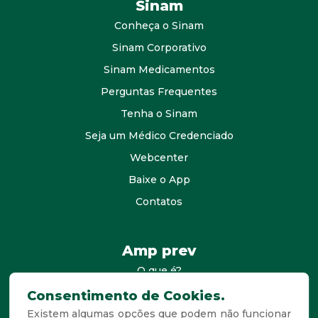
Sinam
Conheça o Sinam
Sinam Corporativo
Sinam Medicamentos
Perguntas Frequentes
Tenha o Sinam
Seja um Médico Credenciado
Webcenter
Baixe o App
Contatos
Amp prev
O que é?
consultores
Consentimento de Cookies.
Existem algumas opções que podem não funcionar
Agende Sua Visita