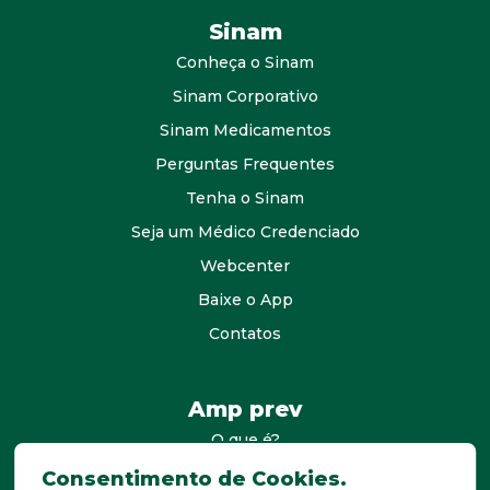
Sinam
Conheça o Sinam
Sinam Corporativo
Sinam Medicamentos
Perguntas Frequentes
Tenha o Sinam
Seja um Médico Credenciado
Webcenter
Baixe o App
Contatos
Amp prev
O que é?
consultores
Consentimento de Cookies.