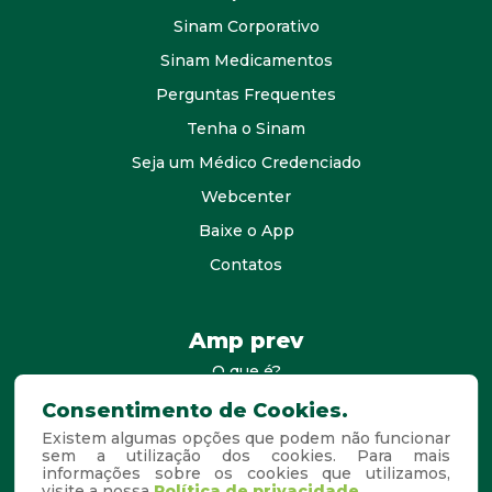
Sinam Corporativo
Sinam Medicamentos
Perguntas Frequentes
Tenha o Sinam
Seja um Médico Credenciado
Webcenter
Baixe o App
Contatos
Amp prev
O que é?
consultores
Consentimento de Cookies.
Existem algumas opções que podem não funcionar
Agende Sua Visita
sem a utilização dos cookies. Para mais
informações sobre os cookies que utilizamos,
Perguntas Frequentes
visite a nossa
Política de privacidade.