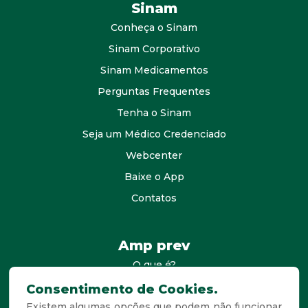
Sinam
Conheça o Sinam
Sinam Corporativo
Sinam Medicamentos
Perguntas Frequentes
Tenha o Sinam
Seja um Médico Credenciado
Webcenter
Baixe o App
Contatos
Amp prev
O que é?
consultores
Consentimento de Cookies.
Existem algumas opções que podem não funcionar
Agende Sua Visita