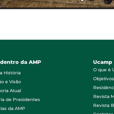
 dentro da AMP
Ucamp
O que é
a História
Objetivo
ão e Visão
Residênc
oria Atual
Revista 
ria de Presidentes
Revista 
cias da AMP