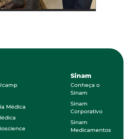
Sinam
 Ucamp
Conheça o
Sinam
s
Sinam
ia Médica
Corporativo
Médica
Sinam
Bioscience
Medicamentos