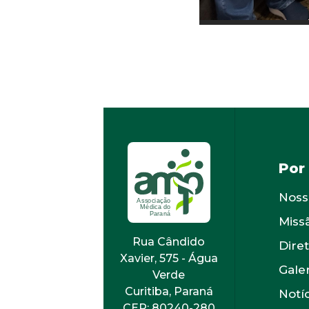
Por
Noss
Miss
Rua Cândido
Diret
Xavier, 575 - Água
Gale
Verde
Curitiba, Paraná
Notí
CEP: 80240-280