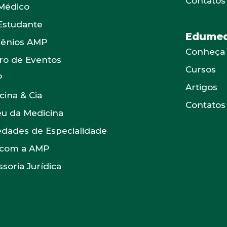
Contatos
Médico
Estudante
Edumed
ênios AMP
Conheça
ro de Eventos
Cursos
P
Artigos
cina & Cia
Contatos
u da Medicina
edades de Especialidade
 com a AMP
soria Jurídica