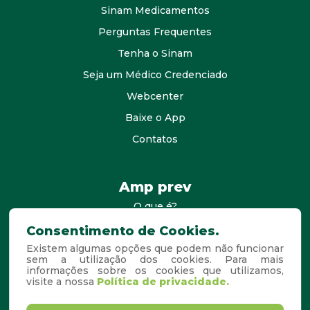
Sinam Medicamentos
Perguntas Frequentes
Tenha o Sinam
Seja um Médico Credenciado
Webcenter
Baixe o App
Contatos
Amp prev
O que é?
consultores
Consentimento de Cookies.
Existem algumas opções que podem não funcionar
Agende Sua Visita
sem a utilização dos cookies. Para mais
informações sobre os cookies que utilizamos,
Perguntas Frequentes
visite a nossa
Política de privacidade.