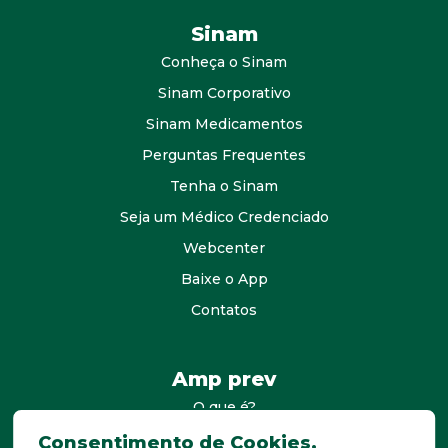
Sinam
Conheça o Sinam
Sinam Corporativo
Sinam Medicamentos
Perguntas Frequentes
Tenha o Sinam
Seja um Médico Credenciado
Webcenter
Baixe o App
Contatos
Amp prev
O que é?
consultores
Consentimento de Cookies.