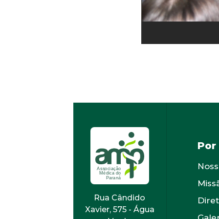
Por
Noss
Miss
Rua Cândido
Diret
Xavier, 575 - Água
Gale