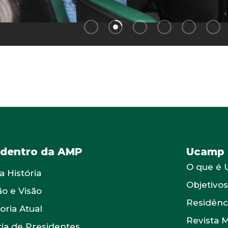
 dentro da AMP
Ucamp
O que é
a História
Objetivo
ão e Visão
Residênc
oria Atual
Revista 
ria de Presidentes