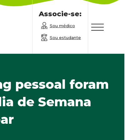
Associe-se:
Sou médico
Sou estudante
ng pessoal foram
dia de Semana
ar