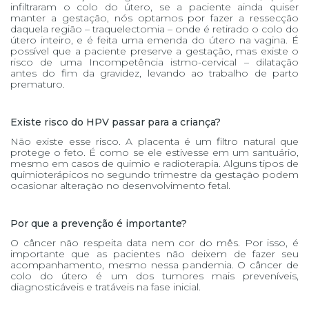
infiltraram o colo do útero, se a paciente ainda quiser
manter a gestação, nós optamos por fazer a ressecção
daquela região – traquelectomia – onde é retirado o colo do
útero inteiro, e é feita uma emenda do útero na vagina. É
possível que a paciente preserve a gestação, mas existe o
risco de uma Incompetência istmo-cervical – dilatação
antes do fim da gravidez, levando ao trabalho de parto
prematuro.
Existe risco do HPV passar para a criança?
Não existe esse risco. A placenta é um filtro natural que
protege o feto. É como se ele estivesse em um santuário,
mesmo em casos de quimio e radioterapia. Alguns tipos de
quimioterápicos no segundo trimestre da gestação podem
ocasionar alteração no desenvolvimento fetal.
Por que a prevenção é importante?
O câncer não respeita data nem cor do mês. Por isso, é
importante que as pacientes não deixem de fazer seu
acompanhamento, mesmo nessa pandemia. O câncer de
colo do útero é um dos tumores mais preveníveis,
diagnosticáveis e tratáveis na fase inicial.