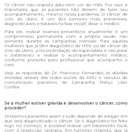
"O câncer não respeita data nem cor do mês. Por isso, é
importante que as pacientes não deixem de fazer seu
acompanhamento, mesmo nessa pandemia. O câncer de
colo do útero é um dos tumores mais preveníveis,
diagnosticáveis e tratáveis na fase inicial", disse o médico.
Para ele, realizar exames preventivos anualmente é um
compromisso permanente com a própria saúde, não
somente durante as campanhas mensais. Para aquelas
mulheres que já têm diagnóstico de HPV ou de câncer de
colo do útero, a recomendação do especialista é não parar
o tratamento e realizar o acompanhamento médico,
conforme prescrito pelo profissional que acompanha o
caso.
Veja as respostas do Dr. Francisco Fernandes às dúvidas
enviadas através das redes sociais da AMU e veículos de
comunicação parceiros da Campanha Março Lilás.
Confira:
Se a mulher estiver grávida e desenvolver o câncer, como
proceder?
Já tivemos pacientes assim e tudo depende do estágio em
que será diagnosticado o câncer. Se o diagnóstico for feito
logo no começo, é possível realizar um tratamento local,
com a ressecção cirúrgica. Em tumores maiores, que já