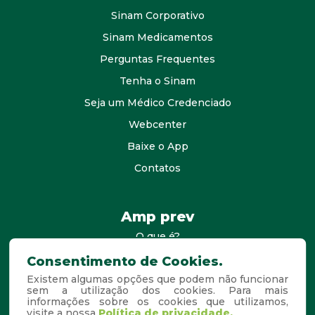
Sinam Corporativo
Sinam Medicamentos
Perguntas Frequentes
Tenha o Sinam
Seja um Médico Credenciado
Webcenter
Baixe o App
Contatos
Amp prev
O que é?
consultores
Consentimento de Cookies.
Existem algumas opções que podem não funcionar
Agende Sua Visita
sem a utilização dos cookies. Para mais
informações sobre os cookies que utilizamos,
Perguntas Frequentes
visite a nossa
Política de privacidade.