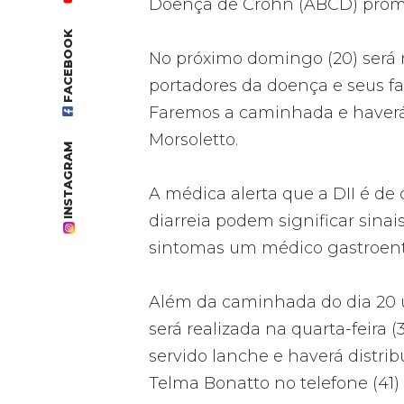
Doença de Crohn (ABCD) promo
FACEBOOK
No próximo domingo (20) será 
portadores da doença e seus f
Faremos a caminhada e haverá d
Morsoletto.
INSTAGRAM
A médica alerta que a DII é de
diarreia podem significar sina
sintomas um médico gastroente
Além da caminhada do dia 20 u
será realizada na quarta-feira 
servido lanche e haverá distrib
Telma Bonatto no telefone (41)