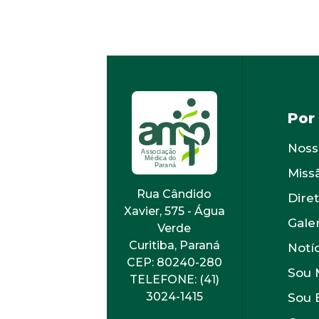
Por
Noss
Miss
Rua Cândido
Diret
Xavier, 575 - Água
Gale
Verde
Curitiba, Paraná
Notí
CEP: 80240-280
Sou 
TELEFONE: (41)
3024-1415
Sou 