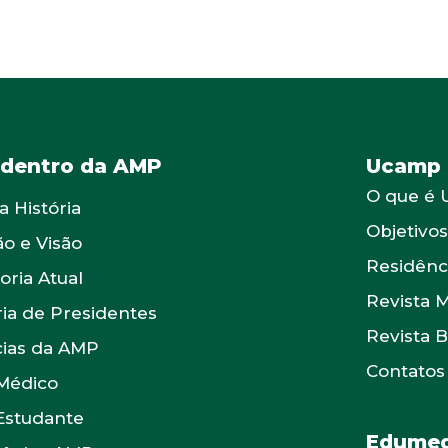
 dentro da AMP
Ucamp
O que é
a História
Objetivo
ão e Visão
Residênc
oria Atual
Revista 
ria de Presidentes
Revista 
cias da AMP
Contatos
Médico
Estudante
Edumed