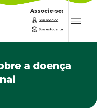
Associe-se:
Sou médico
Sou estudante
obre a doença
inal