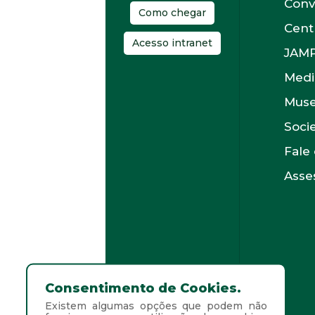
Conv
Como chegar
Cent
Acesso intranet
JAM
Medi
Muse
Soci
Fale
Asses
Consentimento de Cookies.
Existem algumas opções que podem não