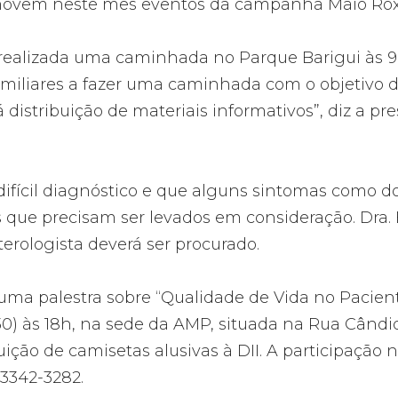
vem neste mês eventos da campanha Maio Roxo,
realizada uma caminhada no Parque Barigui às 9
amiliares a fazer uma caminhada com o objetivo 
istribuição de materiais informativos”, diz a pre
 difícil diagnóstico e que alguns sintomas como 
is que precisam ser levados em consideração. Dr
rologista deverá ser procurado.
ma palestra sobre “Qualidade de Vida no Pacient
(30) às 18h, na sede da AMP, situada na Rua Cândi
uição de camisetas alusivas à DII. A participação
 3342-3282.