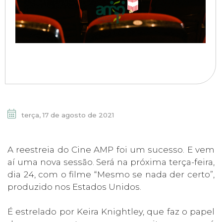
terça, 17 de agosto de 2021
A reestreia do Cine AMP foi um sucesso. E vem
aí uma nova sessão. Será na próxima terça-feira,
dia 24, com o filme “Mesmo se nada der certo”,
produzido nos Estados Unidos.
É estrelado por Keira Knightley, que faz o papel