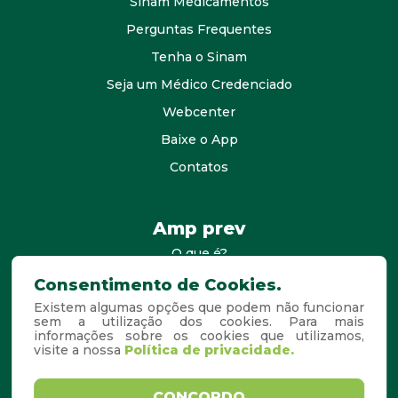
Sinam Medicamentos
Perguntas Frequentes
Tenha o Sinam
Seja um Médico Credenciado
Webcenter
Baixe o App
Contatos
Amp prev
O que é?
consultores
Consentimento de Cookies.
Existem algumas opções que podem não funcionar
Agende Sua Visita
sem a utilização dos cookies. Para mais
informações sobre os cookies que utilizamos,
Perguntas Frequentes
visite a nossa
Política de privacidade.
Copyright © 2026. Todos os
Desenvolvido por
CONCORDO