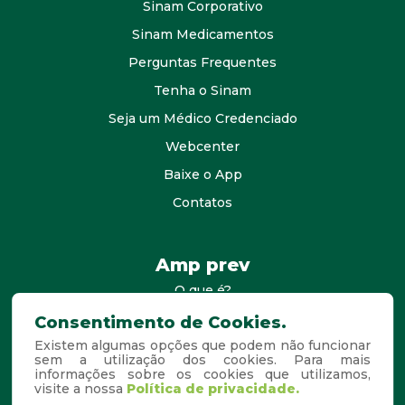
Sinam Corporativo
Sinam Medicamentos
Perguntas Frequentes
Tenha o Sinam
Seja um Médico Credenciado
Webcenter
Baixe o App
Contatos
Amp prev
O que é?
consultores
Consentimento de Cookies.
Existem algumas opções que podem não funcionar
Agende Sua Visita
sem a utilização dos cookies. Para mais
informações sobre os cookies que utilizamos,
Perguntas Frequentes
visite a nossa
Política de privacidade.