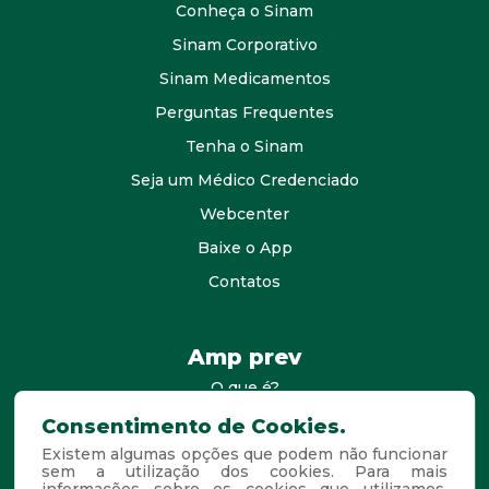
Conheça o Sinam
Sinam Corporativo
Sinam Medicamentos
Perguntas Frequentes
Tenha o Sinam
Seja um Médico Credenciado
Webcenter
Baixe o App
Contatos
Amp prev
O que é?
consultores
Consentimento de Cookies.
Existem algumas opções que podem não funcionar
Agende Sua Visita
sem a utilização dos cookies. Para mais