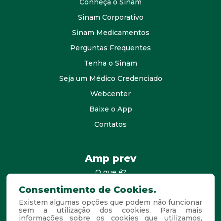
Conheça o Sinam
Sinam Corporativo
Sinam Medicamentos
Perguntas Frequentes
Tenha o Sinam
Seja um Médico Credenciado
Webcenter
Baixe o App
Contatos
Amp prev
O que é?
consultores
Consentimento de Cookies.
Existem algumas opções que podem não funcionar
Agende Sua Visita
sem a utilização dos cookies. Para mais
informações sobre os cookies que utilizamos,
Perguntas Frequentes