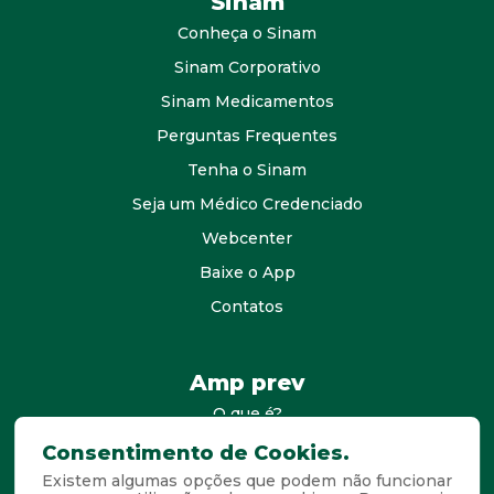
Sinam
Conheça o Sinam
Sinam Corporativo
Sinam Medicamentos
Perguntas Frequentes
Tenha o Sinam
Seja um Médico Credenciado
Webcenter
Baixe o App
Contatos
Amp prev
O que é?
consultores
Consentimento de Cookies.
Existem algumas opções que podem não funcionar
Agende Sua Visita