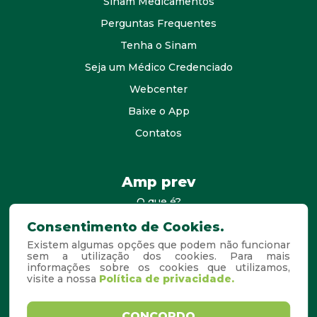
Sinam Medicamentos
Perguntas Frequentes
Tenha o Sinam
Seja um Médico Credenciado
Webcenter
Baixe o App
Contatos
Amp prev
O que é?
consultores
Consentimento de Cookies.
Existem algumas opções que podem não funcionar
Agende Sua Visita
sem a utilização dos cookies. Para mais
informações sobre os cookies que utilizamos,
Perguntas Frequentes
visite a nossa
Política de privacidade.
Copyright © 2026. Todos os
Desenvolvido por
CONCORDO