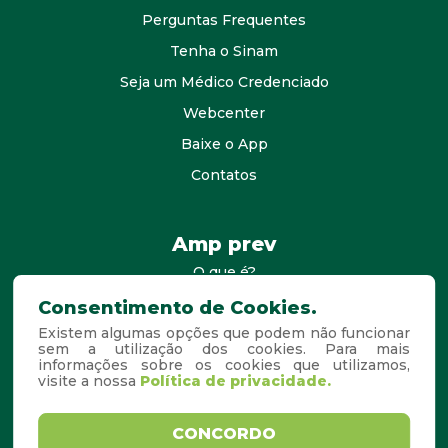
Perguntas Frequentes
Tenha o Sinam
Seja um Médico Credenciado
Webcenter
Baixe o App
Contatos
Amp prev
O que é?
consultores
Consentimento de Cookies.
Existem algumas opções que podem não funcionar
Agende Sua Visita
sem a utilização dos cookies. Para mais
informações sobre os cookies que utilizamos,
Perguntas Frequentes
visite a nossa
Política de privacidade.
Copyright © 2026. Todos os
Desenvolvido por
CONCORDO