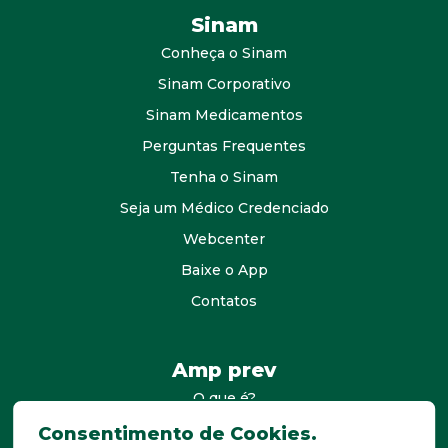
Sinam
Conheça o Sinam
Sinam Corporativo
Sinam Medicamentos
Perguntas Frequentes
Tenha o Sinam
Seja um Médico Credenciado
Webcenter
Baixe o App
Contatos
Amp prev
O que é?
consultores
Consentimento de Cookies.