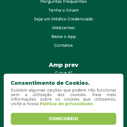
Perguntas Frequentes
Tenha o Sinam
Seja um Médico Credenciado
Webcenter
Baixe o App
Contatos
Amp prev
O que é?
consultores
Consentimento de Cookies.
Existem algumas opções que podem não funcionar
Agende Sua Visita
sem a utilização dos cookies. Para mais
informações sobre os cookies que utilizamos,
Perguntas Frequentes
visite a nossa
Política de privacidade.
Copyright © 2026. Todos os
Desenvolvido por
CONCORDO