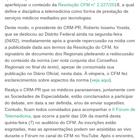
aperfeiçoar o conteúdo da
Resolução CFM n° 2.227/201
8, a qual
define e disciplina a telemedicina como forma de prestação de
serviços médicos mediados por tecnologias.
Deste modo, o presidente do CRM-PR, Roberto Issamu Yosida,
que se deslocou ao Distrito Federal ainda na segunda-feira
(04/02), imediatamente após a grande repercussão na mídia com
a publicidade dada aos termos da Resolução do CFM, foi
signatário de documento dos Regionais pleiteando a rediscussão
do conteúdo da norma (
ver nota conjunta dos Conselhos
Regionais no final do texto
), apesar de consumada sua
publicação no Diário Oficial, nesta data. À véspera, o CFM fez
esclarecimentos sobre aspectos da norma (
veja aqui
).
Realça o CRM-PR que os médicos paranaenses, juntamente com
as Sociedades de Especialidade, estão conclamados a participar
do debate, em data a ser definida, e/ou de enviar sugestões.
Contudo, ficam todos convidados para acompanhar o
II Fórum de
Telemedicina
, que ocorre a partir das 10h da manhã desta
quinta-feira (7) no auditório do CFM. As inscrições estão
esgotadas, mas as apresentações podem ser assistidas ao vivo
durante o Fórum no canal do CFM no YouTube. Após o encontro,