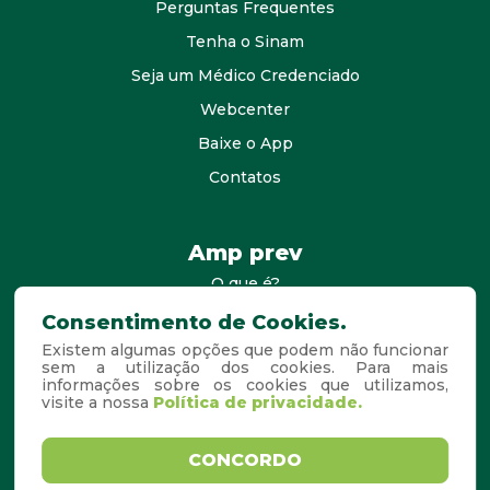
Perguntas Frequentes
Tenha o Sinam
Seja um Médico Credenciado
Webcenter
Baixe o App
Contatos
Amp prev
O que é?
consultores
Consentimento de Cookies.
Existem algumas opções que podem não funcionar
Agende Sua Visita
sem a utilização dos cookies. Para mais
informações sobre os cookies que utilizamos,
Perguntas Frequentes
visite a nossa
Política de privacidade.
Copyright © 2026. Todos os
Desenvolvido por
CONCORDO