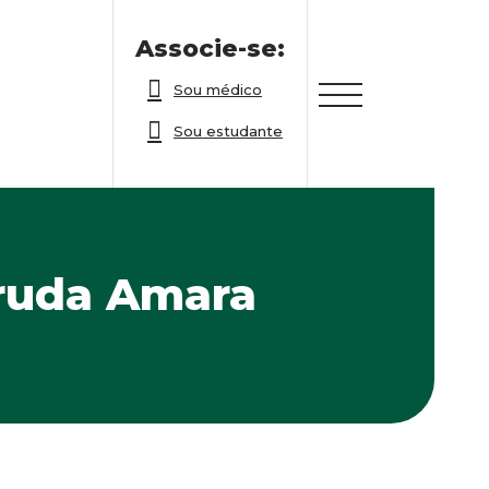
Associe-se:
Sou médico
Sou estudante
rruda Amara