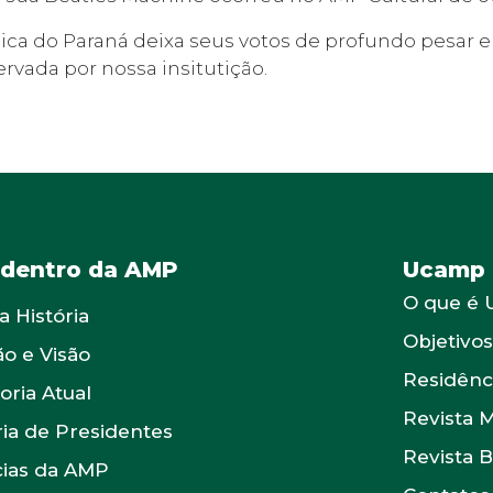
dica do Paraná deixa seus votos de profundo pesar 
ervada por nossa insitutição.
 dentro da AMP
Ucamp
O que é
a História
Objetivo
ão e Visão
Residênc
oria Atual
Revista 
ria de Presidentes
Revista 
cias da AMP