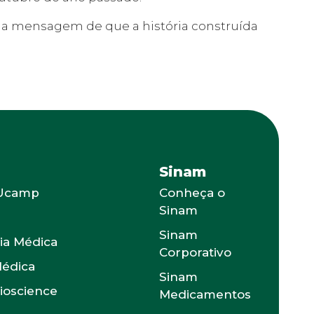
e a mensagem de que a história construída
Sinam
 Ucamp
Conheça o
Sinam
s
Sinam
ia Médica
Corporativo
Médica
Sinam
Bioscience
Medicamentos