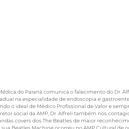
édica do Paraná comunica o falecimento do Dr. Alf
stadual na especialidade de endoscopia e gastroente
endo o ideal de Médico Profissional de Valor e semp
diretor social da AMP, Dr. Alfreli também nos contag
ndas covers dos The Beatles de maior reconhecime
m sua Beatles Machine ocorreu no AMP Cultural de 