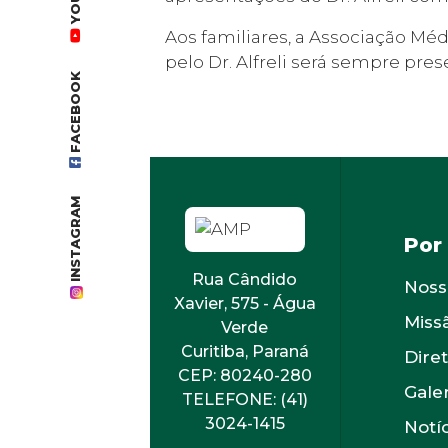
Aos familiares, a Associação Mé
pelo Dr. Alfreli será sempre pres
FACEBOOK
INSTAGRAM
Por
Rua Cândido
Noss
Xavier, 575 - Água
Miss
Verde
Curitiba, Paraná
Diret
CEP: 80240-280
Gale
TELEFONE: (41)
3024-1415
Notí