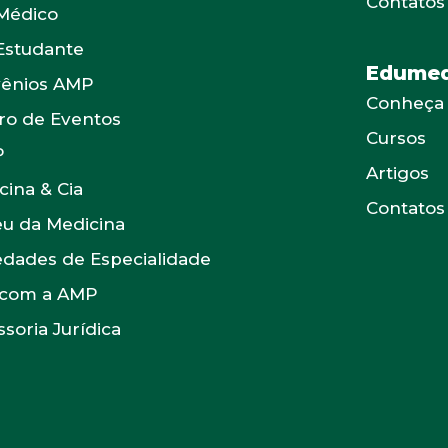
Contatos
Médico
Estudante
Edumed
ênios AMP
Conheça
ro de Eventos
Cursos
P
Artigos
cina & Cia
Contatos
u da Medicina
edades de Especialidade
 com a AMP
soria Jurídica