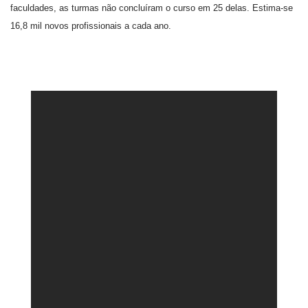
faculdades, as turmas não concluíram o curso em 25 delas. Estima-se
16,8 mil novos profissionais a cada ano.