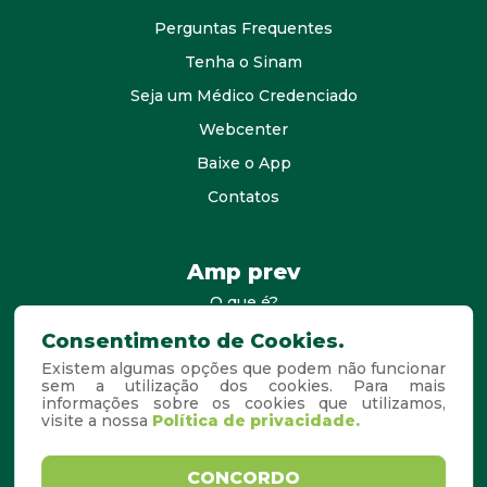
Perguntas Frequentes
Tenha o Sinam
Seja um Médico Credenciado
Webcenter
Baixe o App
Contatos
Amp prev
O que é?
consultores
Consentimento de Cookies.
Existem algumas opções que podem não funcionar
Agende Sua Visita
sem a utilização dos cookies. Para mais
informações sobre os cookies que utilizamos,
Perguntas Frequentes
visite a nossa
Política de privacidade.
Copyright © 2026. Todos os
Desenvolvido por
CONCORDO