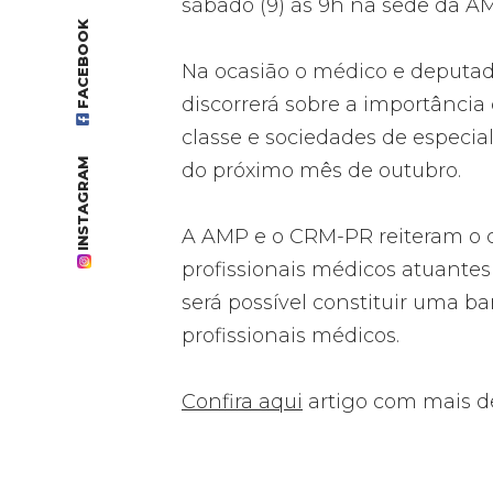
sábado (9) às 9h na sede da A
FACEBOOK
Na ocasião o médico e deputad
discorrerá sobre a importância
classe e sociedades de especia
INSTAGRAM
do próximo mês de outubro.
A AMP e o CRM-PR reiteram o c
profissionais médicos atuante
será possível constituir uma b
profissionais médicos.
Confira aqui
artigo com mais d