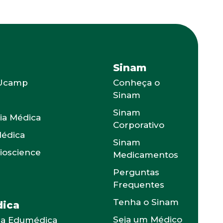
Sinam
 Ucamp
Conheça o
Sinam
s
Sinam
ia Médica
Corporativo
Médica
Sinam
Bioscience
Medicamentos
Perguntas
Frequentes
Tenha o Sinam
ica
Seja um Médico
 a Edumédica