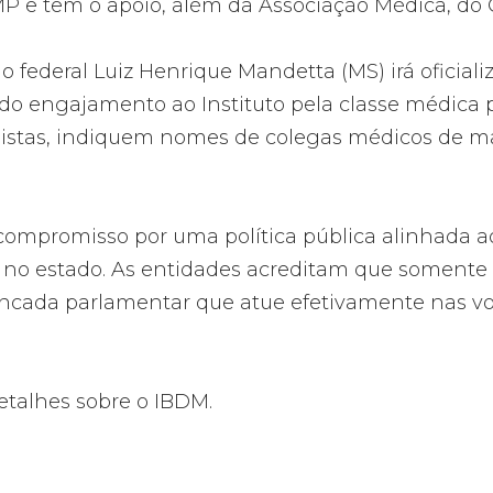
MP e tem o apoio, além da Associação Médica, do
o federal Luiz Henrique Mandetta (MS) irá oficia
 do engajamento ao Instituto pela classe médica 
listas, indiquem nomes de colegas médicos de mane
ompromisso por uma política pública alinhada ao
s no estado. As entidades acreditam que soment
ancada parlamentar que atue efetivamente nas vo
etalhes sobre o IBDM.