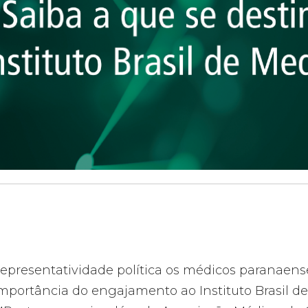
 representatividade política os médicos paranaen
mportância do engajamento ao Instituto Brasil de