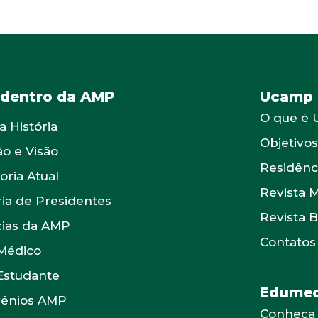
 dentro da AMP
Ucamp
O que é
a História
Objetivo
ão e Visão
Residênc
oria Atual
Revista 
ria de Presidentes
Revista 
cias da AMP
Contatos
Médico
Estudante
Edumed
ênios AMP
Conheça