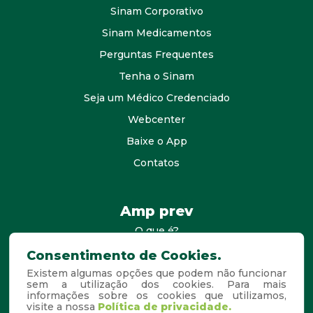
Sinam Corporativo
Sinam Medicamentos
Perguntas Frequentes
Tenha o Sinam
Seja um Médico Credenciado
Webcenter
Baixe o App
Contatos
Amp prev
O que é?
consultores
Consentimento de Cookies.
Existem algumas opções que podem não funcionar
Agende Sua Visita
sem a utilização dos cookies. Para mais
informações sobre os cookies que utilizamos,
Perguntas Frequentes
visite a nossa
Política de privacidade.