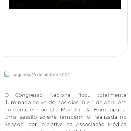
segunda, 18 de abril de 2022
O Congresso Nacional ficou totalmente
iluminado de verde, nos dias 10 e 11 de abril, em
homenagem ao Dia Mundial da Homeopatia.
Uma sessão solene também foi realizada no
Senado, por iniciativa da Associação Médica