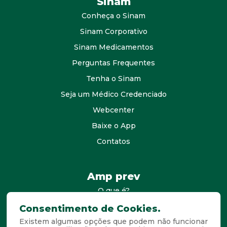
Sinam
Conheça o Sinam
Sinam Corporativo
Sinam Medicamentos
Perguntas Frequentes
Tenha o Sinam
Seja um Médico Credenciado
Webcenter
Baixe o App
Contatos
Amp prev
O que é?
consultores
Consentimento de Cookies.
Existem algumas opções que podem não funcionar
Agende Sua Visita