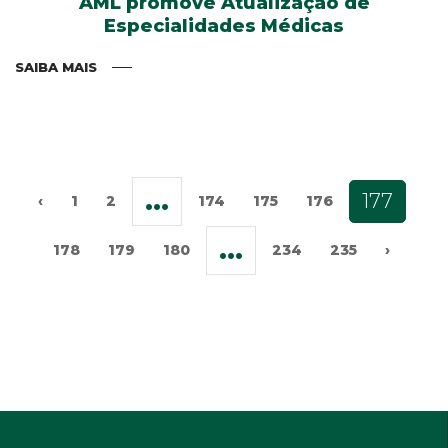
AML promove Atualização de
Especialidades Médicas
SAIBA MAIS
...
177
‹
1
2
174
175
176
...
178
179
180
234
235
›