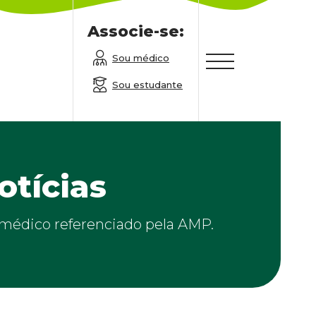
Associe-se:
Sou médico
Sou estudante
otícias
m médico referenciado pela AMP.