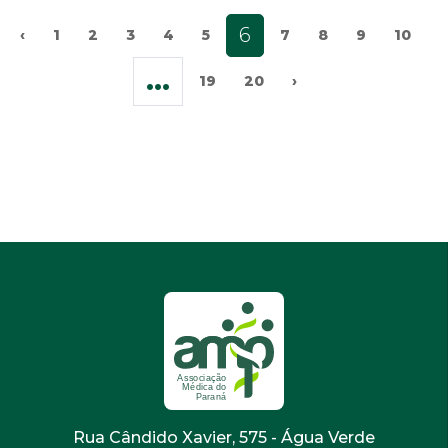
6
‹
1
2
3
4
5
7
8
9
10
...
19
20
›
Rua Cândido Xavier, 575 - Água Verde