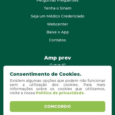
Perguntas Frequentes
Tenha o Sinam
Seja um Médico Credenciado
Webcenter
Baixe o App
Contatos
Amp prev
O que é?
consultores
Consentimento de Cookies.
Existem algumas opções que podem não funcionar
Agende Sua Visita
sem a utilização dos cookies. Para mais
Perguntas Frequentes
informações sobre os cookies que utilizamos,
visite a nossa
Política de privacidade.
Copyright © 2026. Todos os
Desenvolvido por
CONCORDO