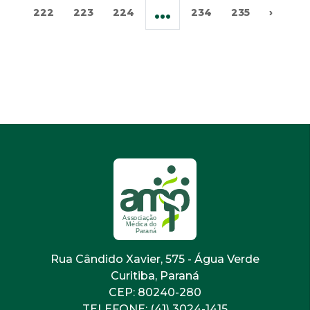
...
222
223
224
234
235
›
Rua Cândido Xavier, 575 - Água Verde
Curitiba, Paraná
CEP: 80240-280
TELEFONE: (41) 3024-1415