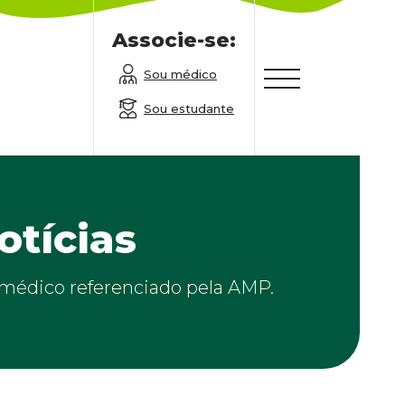
Associe-se:
Sou médico
Sou estudante
otícias
m médico referenciado pela AMP.