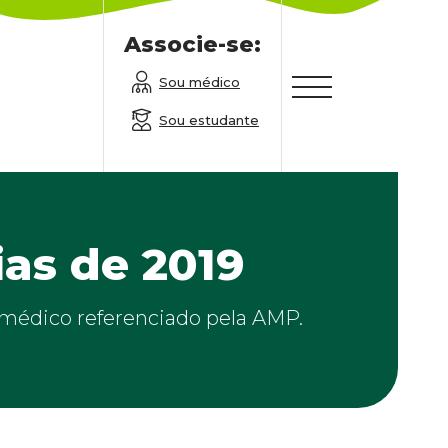
Associe-se:
Sou médico
Sou estudante
as de 2019
m médico referenciado pela AMP.