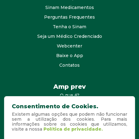
Sinam Medicamentos
Perguntas Frequentes
Tenha o Sinam
Seja um Médico Credenciado
Webcenter
Baixe o App
Contatos
Amp prev
O que é?
consultores
Consentimento de Cookies.
Existem algumas opções que podem não funcionar
Agende Sua Visita
sem a utilização dos cookies. Para mais
Perguntas Frequentes
informações sobre os cookies que utilizamos,
visite a nossa
Política de privacidade.